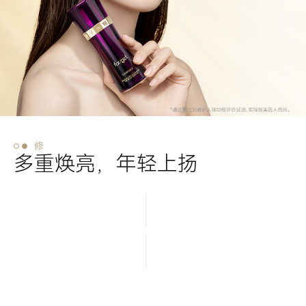
修
多重焕亮，年轻上扬