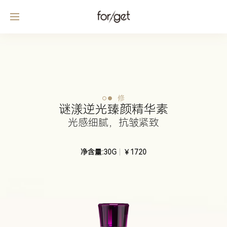
修
谜漾逆光臻颜精华素
光感细腻，抗皱紧致
净含量:30G
￥1720