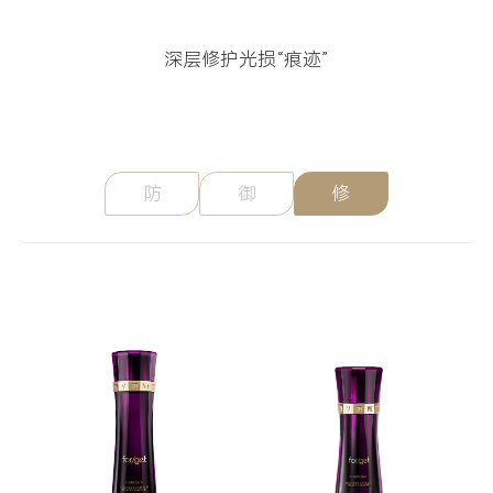
深层修护光损“痕迹”
防
御
修