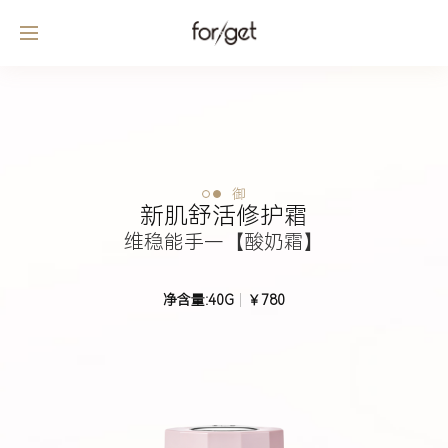
御
新肌舒活修护霜
维稳能手—【酸奶霜】
净含量:40G
￥780