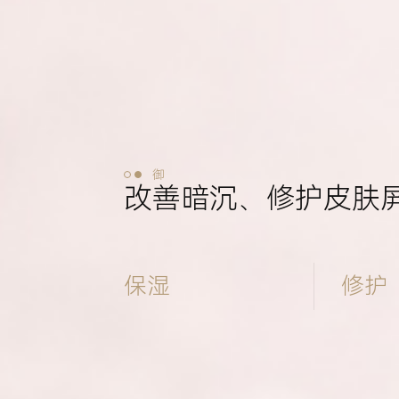
御
改善暗沉、修护皮肤
保湿
修护