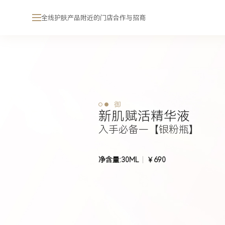
全线护肤产品
附近的门店
合作与招商
御
新肌赋活精华液
入手必备—【银粉瓶】
净含量:30ML
￥690